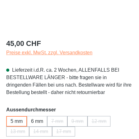
Regulärer Preis:
45,00 CHF
Preise exkl. MwSt. zzgl. Versandkosten
Lieferzeit i.d.R. ca. 2 Wochen, ALLENFALLS BEI
BESTELLWARE LÄNGER - bitte fragen sie in
dringenden Fällen bei uns nach. Bestellware wird für ihre
Bestellung bestellt - daher nicht retournierbar
auswählen
Aussendurchmesser
5 mm
6 mm
7 mm
9 mm
12 mm
(Diese Option ist zurzeit nicht verfügbar.)
(Diese Option ist zurzeit nicht v
(Diese Option ist zur
13 mm
14 mm
17 mm
(Diese Option ist zurzeit nicht verfügbar.)
(Diese Option ist zurzeit nicht verfügbar.)
(Diese Option ist zurzeit nicht verfügba