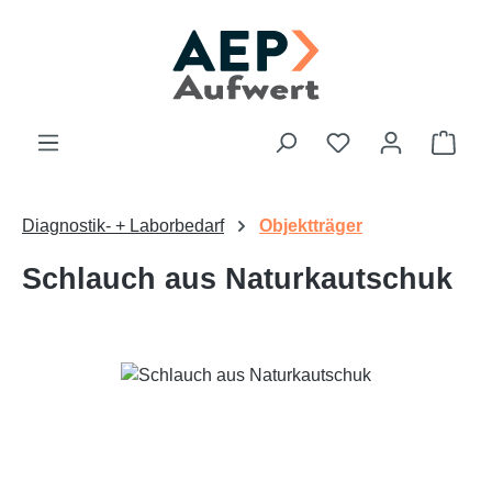
Zum Hauptinhalt springen
Du hast 0 Produk
Ware
Diagnostik- + Laborbedarf
Objektträger
Schlauch aus Naturkautschuk
Bildergalerie überspringen