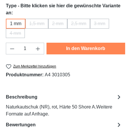
Type - Bitte klicken sie hier die gewünschte Variante
auswählen
an:
1 mm
1,5 mm
2 mm
2,5 mm
3 mm
(Diese Option ist zurzeit nicht verfügbar.)
(Diese Option ist zurzeit nicht verfügbar.
(Diese Option ist zurzeit nich
(Diese Option ist 
4 mm
(Diese Option ist zurzeit nicht verfügbar.)
Produkt Anzahl: Gib den gewünschten Wert e
In den Warenkorb
Zum Merkzettel hinzufügen
Produktnummer:
A4 3010305
Beschreibung
Naturkautschuk (NR), rot, Härte 50 Shore A.Weitere
Formate auf Anfrage.
Bewertungen