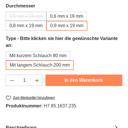
auswählen
Durchmesser
0,5 mm x 19 mm
0,6 mm x 19 mm
(Diese Option ist zurzeit nicht verfügbar.)
0,8 mm x 19 mm
0,9 mm x 19 mm
Type - Bitte klicken sie hier die gewünschte Variante
auswählen
an:
Mit kurzem Schlauch 80 mm
Mit langem Schlauch 200 mm
Produkt Anzahl: Gib den gewünschten Wert e
In den Warenkorb
Zum Merkzettel hinzufügen
Produktnummer:
H7 85.1637.235
Beschreibung