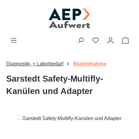
Zum Hauptinhalt springen
Du hast 0 Produk
Ware
Diagnostik- + Laborbedarf
Blutentnahme
Sarstedt Safety-Multifly-
Kanülen und Adapter
Bildergalerie überspringen