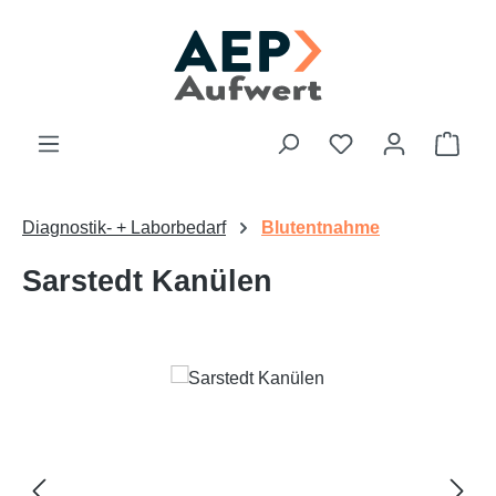
Zum Hauptinhalt springen
Du hast 0 Produk
Ware
Diagnostik- + Laborbedarf
Blutentnahme
Sarstedt Kanülen
Bildergalerie überspringen