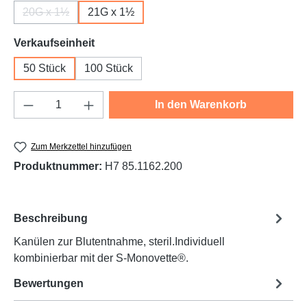
20G x 1½
21G x 1½
(Diese Option ist zurzeit nicht verfügbar.)
auswählen
Verkaufseinheit
50 Stück
100 Stück
Produkt Anzahl: Gib den gewünschten Wert e
In den Warenkorb
Zum Merkzettel hinzufügen
Produktnummer:
H7 85.1162.200
Beschreibung
Kanülen zur Blutentnahme, steril.Individuell
kombinierbar mit der S-Monovette®.
Bewertungen