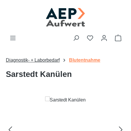
Zum Hauptinhalt springen
Du hast 0 Produk
Ware
Diagnostik- + Laborbedarf
Blutentnahme
Sarstedt Kanülen
Bildergalerie überspringen