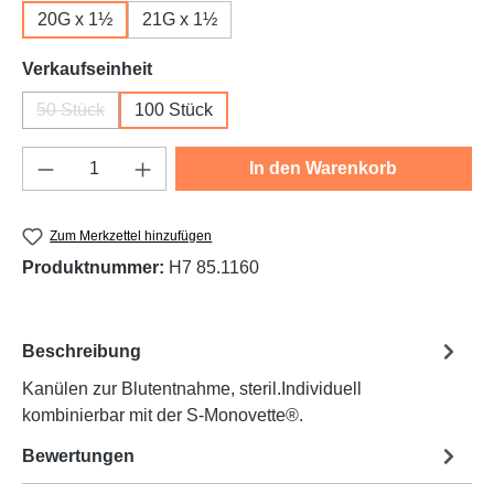
20G x 1½
21G x 1½
auswählen
Verkaufseinheit
50 Stück
100 Stück
(Diese Option ist zurzeit nicht verfügbar.)
Produkt Anzahl: Gib den gewünschten Wert e
In den Warenkorb
Zum Merkzettel hinzufügen
Produktnummer:
H7 85.1160
Beschreibung
Kanülen zur Blutentnahme, steril.Individuell
kombinierbar mit der S-Monovette®.
Bewertungen