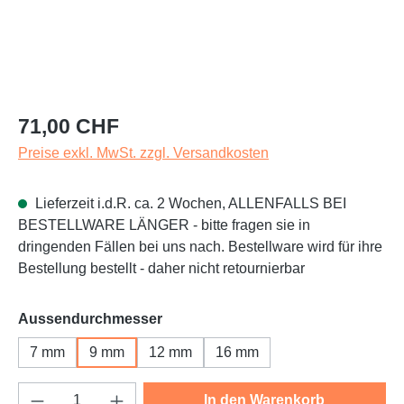
Regulärer Preis:
71,00 CHF
Preise exkl. MwSt. zzgl. Versandkosten
Lieferzeit i.d.R. ca. 2 Wochen, ALLENFALLS BEI
BESTELLWARE LÄNGER - bitte fragen sie in
dringenden Fällen bei uns nach. Bestellware wird für ihre
Bestellung bestellt - daher nicht retournierbar
auswählen
Aussendurchmesser
7 mm
9 mm
12 mm
16 mm
Produkt Anzahl: Gib den gewünschten Wert e
In den Warenkorb