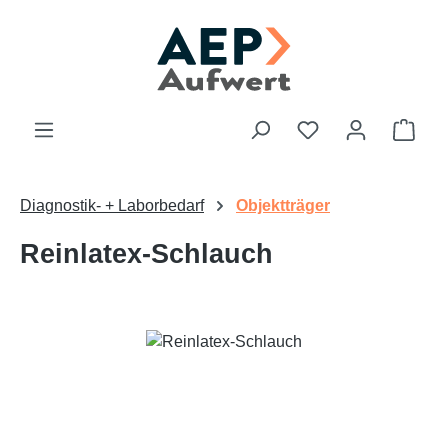
Zum Hauptinhalt springen
Du hast 0 Produk
Ware
Diagnostik- + Laborbedarf
Objektträger
Reinlatex-Schlauch
Bildergalerie überspringen