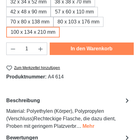
32 x 34 x 52 mm
38 x 38 x 70 mm
42 x 48 x 90 mm
57 x 60 x 110 mm
70 x 80 x 138 mm
80 x 103 x 176 mm
100 x 134 x 210 mm
Produkt Anzahl: Gib den gewünschten Wert e
In den Warenkorb
Zum Merkzettel hinzufügen
Produktnummer:
A4 614
Beschreibung
Material: Polyethylen (Körper), Polypropylen
(Verschluss)Rechteckige Flasche, die dazu dient,
Proben mit geringem Platzverbr…
Mehr
Bewertungen