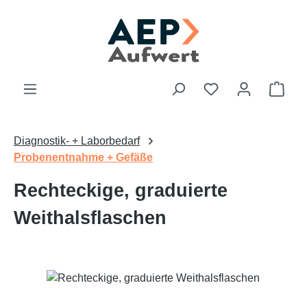
Zum Hauptinhalt springen
Du hast 0 Produk
Ware
Diagnostik- + Laborbedarf
Probenentnahme + Gefäße
Rechteckige, graduierte
Weithalsflaschen
Bildergalerie überspringen