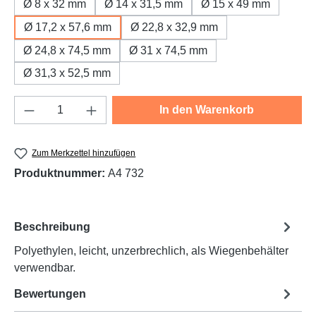
Ø 8 x 32 mm
Ø 14 x 31,5 mm
Ø 15 x 49 mm
Ø 17,2 x 57,6 mm
Ø 22,8 x 32,9 mm
Ø 24,8 x 74,5 mm
Ø 31 x 74,5 mm
Ø 31,3 x 52,5 mm
Produkt Anzahl: Gib den gewünschten Wert e
In den Warenkorb
Zum Merkzettel hinzufügen
Produktnummer:
A4 732
Beschreibung
Polyethylen, leicht, unzerbrechlich, als Wiegenbehälter
verwendbar.
Bewertungen