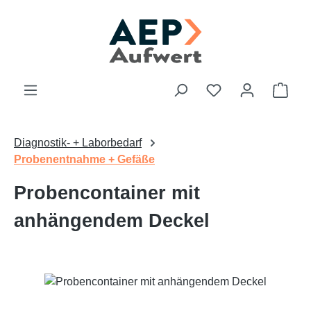
Zum Hauptinhalt springen
Du hast 0 Produk
Ware
Diagnostik- + Laborbedarf
Probenentnahme + Gefäße
Probencontainer mit
anhängendem Deckel
Bildergalerie überspringen