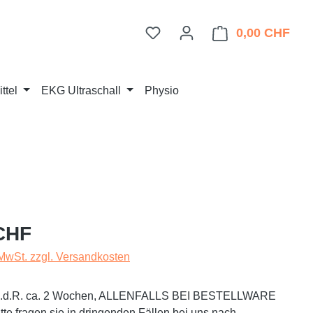
Du hast 0 Produkte auf dem 
0,00 CHF
Ware
ttel
EKG Ultraschall
Physio
eis:
CHF
 MwSt. zzgl. Versandkosten
t i.d.R. ca. 2 Wochen, ALLENFALLS BEI BESTELLWARE
te fragen sie in dringenden Fällen bei uns nach.