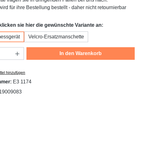
ird für ihre Bestellung bestellt - daher nicht retournierbar
auswählen
 klicken sie hier die gewünschte Variante an:
messgerät
Velcro-Ersatzmanschette
Anzahl: Gib den gewünschten Wert ein oder
In den Warenkorb
tel hinzufügen
mmer:
E3 1174
19009083