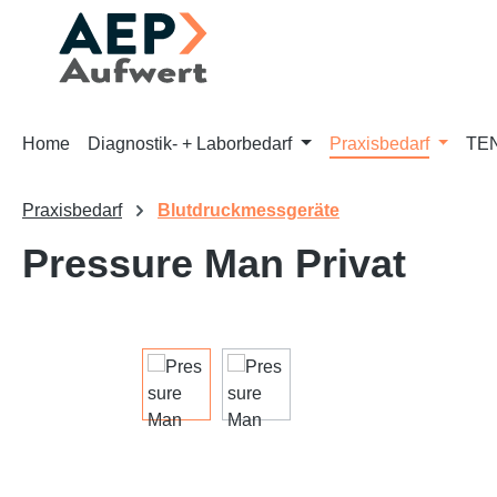
m Hauptinhalt springen
Zur Suche springen
Zur Hauptnavigation springen
Home
Diagnostik- + Laborbedarf
Praxisbedarf
TEN
Praxisbedarf
Blutdruckmessgeräte
Pressure Man Privat
Bildergalerie überspringen