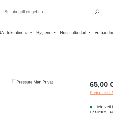
A - Inkontinenz
Hygiene
Hospitalbedarf
Verbandmi
Regulärer Pr
65,00 
Preise exkl.
Lieferzei
LÄNGER - bit