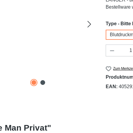
Bestellware w
Type - Bitte
Blutdruck
Produkt 
Zum Merkzet
Produktnu
EAN:
40529
e Man Privat"