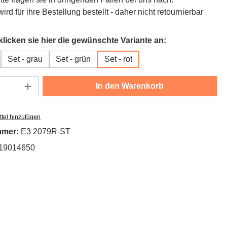
ird für ihre Bestellung bestellt - daher nicht retournierbar
auswählen
 klicken sie hier die gewünschte Variante an:
Set - grau
Set - grün
Set - rot
Anzahl: Gib den gewünschten Wert ein oder
In den Warenkorb
tel hinzufügen
mmer:
E3 2079R-ST
19014650