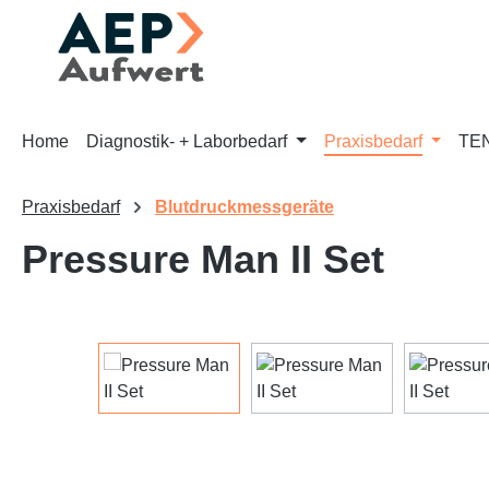
m Hauptinhalt springen
Zur Suche springen
Zur Hauptnavigation springen
Home
Diagnostik- + Laborbedarf
Praxisbedarf
TEN
Praxisbedarf
Blutdruckmessgeräte
Pressure Man II Set
Bildergalerie überspringen