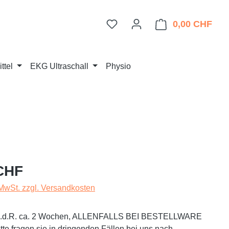
Du hast 0 Produkte auf dem 
0,00 CHF
Ware
ttel
EKG Ultraschall
Physio
eis:
CHF
 MwSt. zzgl. Versandkosten
t i.d.R. ca. 2 Wochen, ALLENFALLS BEI BESTELLWARE
te fragen sie in dringenden Fällen bei uns nach.