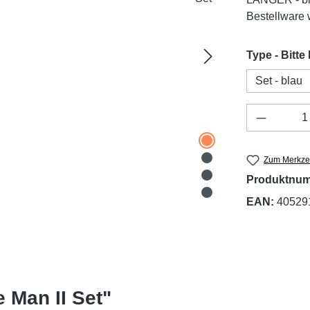
Bestellware w
Type - Bitte
Set - blau
Produkt 
Zum Merkzet
Produktnu
EAN:
40529
 Man II Set"