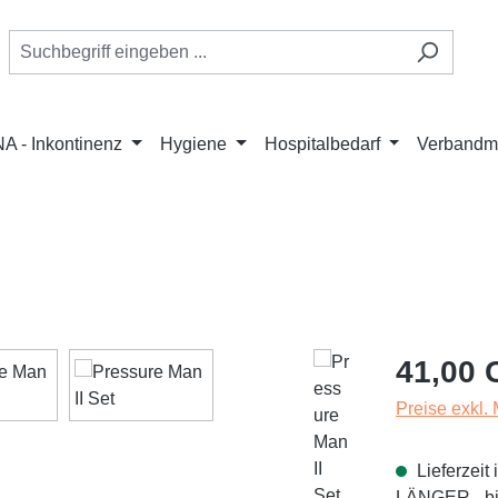
A - Inkontinenz
Hygiene
Hospitalbedarf
Verbandmi
Regulärer Pr
41,00 
Preise exkl.
Lieferzei
LÄNGER - bit