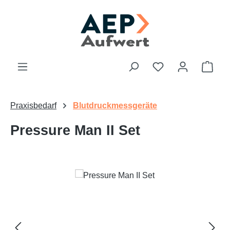
Zum Hauptinhalt springen
Du hast 0 Produk
Ware
Praxisbedarf
Blutdruckmessgeräte
Pressure Man II Set
Bildergalerie überspringen