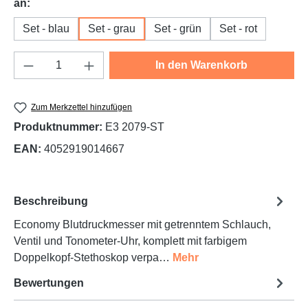
auswählen
an:
Set - blau
Set - grau
Set - grün
Set - rot
Produkt Anzahl: Gib den gewünschten Wert e
In den Warenkorb
Zum Merkzettel hinzufügen
Produktnummer:
E3 2079-ST
EAN:
4052919014667
Beschreibung
Economy Blutdruckmesser mit getrenntem Schlauch,
Ventil und Tonometer-Uhr, komplett mit farbigem
Doppelkopf-Stethoskop verpa…
Mehr
Bewertungen