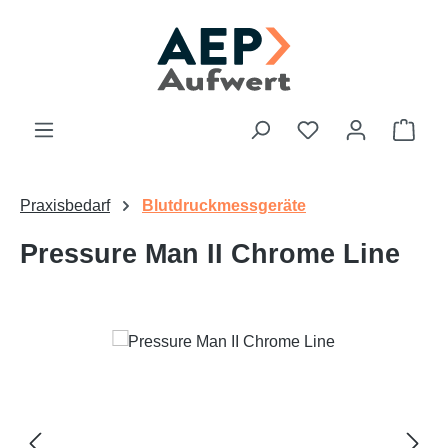
Zum Hauptinhalt springen
Du hast 0 Produk
Ware
Praxisbedarf
Blutdruckmessgeräte
Pressure Man II Chrome Line
Bildergalerie überspringen