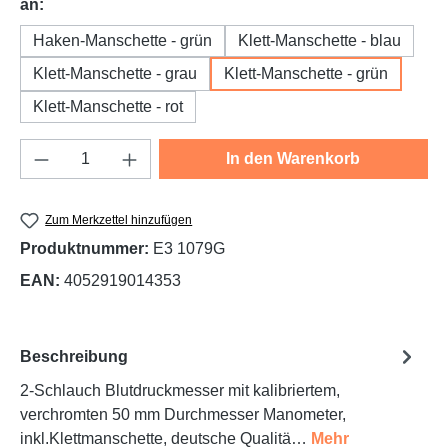
auswählen
an:
Haken-Manschette - grün
Klett-Manschette - blau
Klett-Manschette - grau
Klett-Manschette - grün
Klett-Manschette - rot
Produkt Anzahl: Gib den gewünschten Wert e
In den Warenkorb
Zum Merkzettel hinzufügen
Produktnummer:
E3 1079G
EAN:
4052919014353
Beschreibung
2-Schlauch Blutdruckmesser mit kalibriertem,
verchromten 50 mm Durchmesser Manometer,
inkl.Klettmanschette, deutsche Qualitä…
Mehr