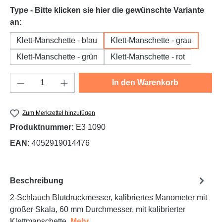
Type - Bitte klicken sie hier die gewünschte Variante
auswählen
an:
Klett-Manschette - blau
Klett-Manschette - grau
Klett-Manschette - grün
Klett-Manschette - rot
Produkt Anzahl: Gib den gewünschten Wert e
In den Warenkorb
Zum Merkzettel hinzufügen
Produktnummer:
E3 1090
EAN:
4052919014476
Beschreibung
2-Schlauch Blutdruckmesser, kalibriertes Manometer mit
großer Skala, 60 mm Durchmesser, mit kalibrierter
Klettmanschette.
Mehr