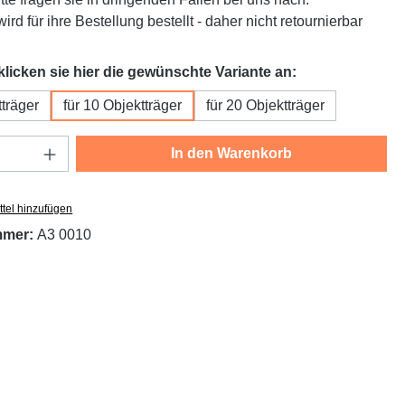
ird für ihre Bestellung bestellt - daher nicht retournierbar
auswählen
 klicken sie hier die gewünschte Variante an:
tträger
für 10 Objektträger
für 20 Objektträger
Anzahl: Gib den gewünschten Wert ein oder
In den Warenkorb
tel hinzufügen
mmer:
A3 0010