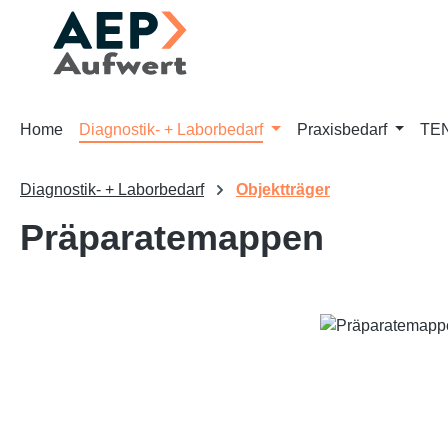
m Hauptinhalt springen
Zur Suche springen
Zur Hauptnavigation springen
Home
Diagnostik- + Laborbedarf
Praxisbedarf
TEN
Diagnostik- + Laborbedarf
Objektträger
Präparatemappen
Bildergalerie überspringen