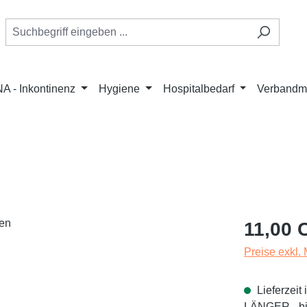
A - Inkontinenz
Hygiene
Hospitalbedarf
Verbandmi
Regulärer Pr
11,00 
Preise exkl.
Lieferzei
LÄNGER - bit