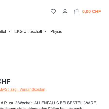
Du hast 0 Produkte auf dem 
0,00 CHF
Ware
ttel
EKG Ultraschall
Physio
eis:
CHF
 MwSt. zzgl. Versandkosten
t i.d.R. ca. 2 Wochen, ALLENFALLS BEI BESTELLWARE
te fragen sie in dringenden Fällen bei uns nach.