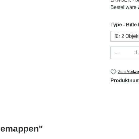
Bestellware w
Type - Bitte
für 2 Objek
Produkt 
Zum Merkzet
Produktnu
atemappen"