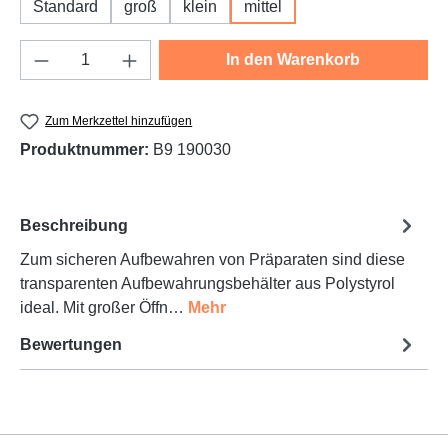
Standard
groß
klein
mittel
Produkt Anzahl: Gib den gewünschten Wert e
In den Warenkorb
Zum Merkzettel hinzufügen
Produktnummer:
B9 190030
Beschreibung
Zum sicheren Aufbewahren von Präparaten sind diese
transparenten Aufbewahrungsbehälter aus Polystyrol
ideal. Mit großer Öffn…
Mehr
Bewertungen