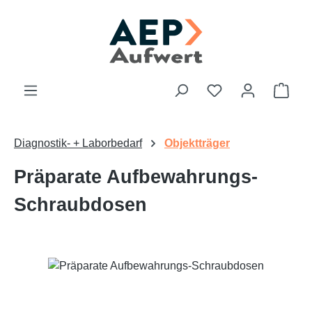
Zum Hauptinhalt springen
Du hast 0 Produk
Ware
Diagnostik- + Laborbedarf
Objektträger
Präparate Aufbewahrungs-
Schraubdosen
Bildergalerie überspringen