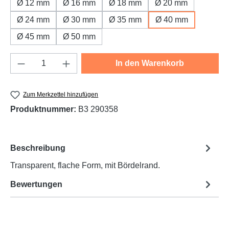
Ø 12 mm
Ø 16 mm
Ø 18 mm
Ø 20 mm
Ø 24 mm
Ø 30 mm
Ø 35 mm
Ø 40 mm
Ø 45 mm
Ø 50 mm
Produkt Anzahl: Gib den gewünschten Wert e
In den Warenkorb
Zum Merkzettel hinzufügen
Produktnummer:
B3 290358
Beschreibung
Transparent, flache Form, mit Bördelrand.
Bewertungen