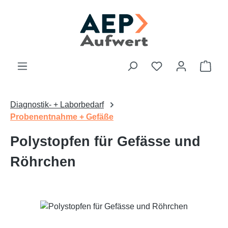
Zum Hauptinhalt springen
Du hast 0 Produk
Ware
Diagnostik- + Laborbedarf
Probenentnahme + Gefäße
Polystopfen für Gefässe und
Röhrchen
Bildergalerie überspringen