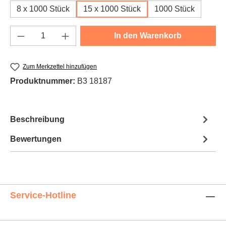
8 x 1000 Stück
15 x 1000 Stück
1000 Stück
Produkt Anzahl: Gib den gewünschten Wert e
In den Warenkorb
Zum Merkzettel hinzufügen
Produktnummer:
B3 18187
Beschreibung
Bewertungen
Service-Hotline