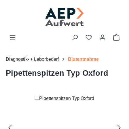
Zum Hauptinhalt springen
Du hast 0 Produk
Ware
Diagnostik- + Laborbedarf
Blutentnahme
Pipettenspitzen Typ Oxford
Bildergalerie überspringen