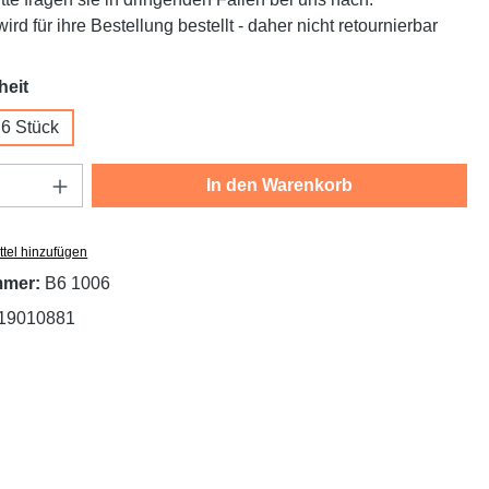
ird für ihre Bestellung bestellt - daher nicht retournierbar
auswählen
heit
6 Stück
Anzahl: Gib den gewünschten Wert ein oder
In den Warenkorb
tel hinzufügen
mmer:
B6 1006
19010881