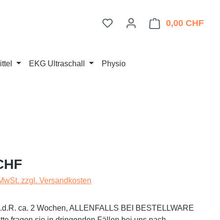
Du hast 0 Produkte auf dem 
0,00 CHF
Ware
ttel
EKG Ultraschall
Physio
eis:
CHF
 MwSt. zzgl. Versandkosten
t i.d.R. ca. 2 Wochen, ALLENFALLS BEI BESTELLWARE
te fragen sie in dringenden Fällen bei uns nach.