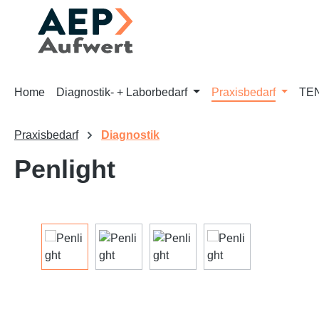
m Hauptinhalt springen
Zur Suche springen
Zur Hauptnavigation springen
Home
Diagnostik- + Laborbedarf
Praxisbedarf
TEN
Praxisbedarf
Diagnostik
Penlight
Bildergalerie überspringen