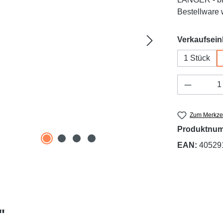
Bestellware w
Verkaufsein
1 Stück
Produkt 
Zum Merkzet
Produktnu
EAN:
40529
"