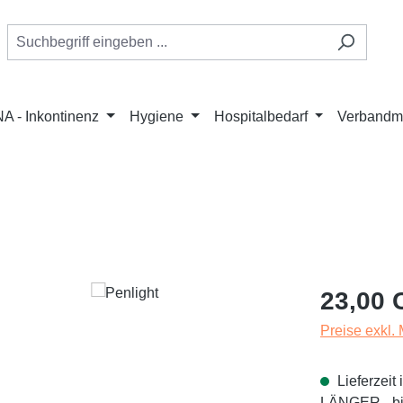
A - Inkontinenz
Hygiene
Hospitalbedarf
Verbandmi
Regulärer Pr
23,00 
Preise exkl.
Lieferzei
LÄNGER - bit