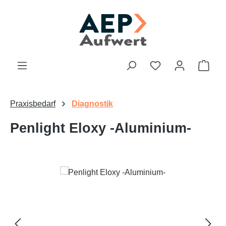
Zum Hauptinhalt springen
Du hast 0 Produk
Ware
Praxisbedarf
Diagnostik
Penlight Eloxy -Aluminium-
Bildergalerie überspringen