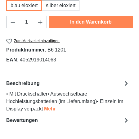
blau eloxiert
silber eloxiert
Produkt Anzahl: Gib den gewünschten Wert e
In den Warenkorb
Zum Merkzettel hinzufügen
Produktnummer:
B6 1201
EAN:
4052919014063
Beschreibung
• Mit Druckschalter• Auswechselbare
Hochleistungsbatterien (im Lieferumfang)• Einzeln im
Display verpackt
Mehr
Bewertungen