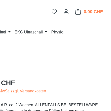
Du hast 0 Produkte auf dem 
0,00 CHF
Ware
ttel
EKG Ultraschall
Physio
eis:
 CHF
 MwSt. zzgl. Versandkosten
t i.d.R. ca. 2 Wochen, ALLENFALLS BEI BESTELLWARE
te fragen sie in dringenden Fällen bei uns nach.