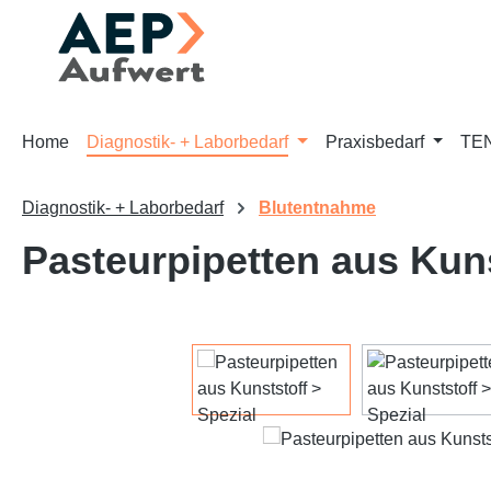
m Hauptinhalt springen
Zur Suche springen
Zur Hauptnavigation springen
Home
Diagnostik- + Laborbedarf
Praxisbedarf
TEN
Diagnostik- + Laborbedarf
Blutentnahme
Pasteurpipetten aus Kuns
Bildergalerie überspringen