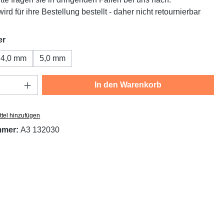
ird für ihre Bestellung bestellt - daher nicht retournierbar
auswählen
er
4,0 mm
5,0 mm
Anzahl: Gib den gewünschten Wert ein oder
In den Warenkorb
tel hinzufügen
mmer:
A3 132030