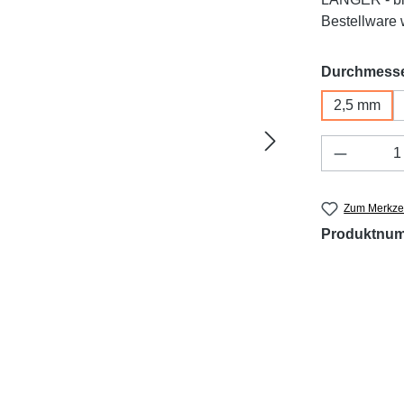
Bestellware w
Durchmess
2,5 mm
Produkt 
Zum Merkzet
Produktnu