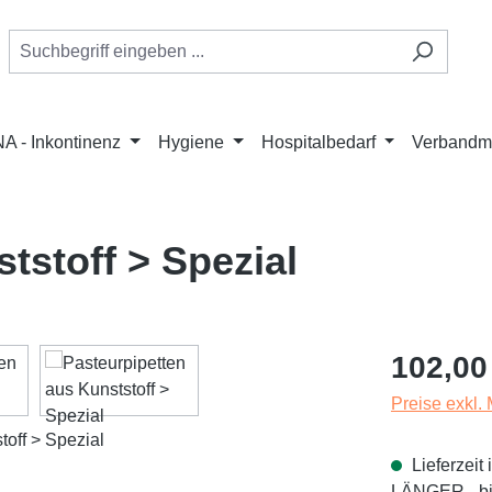
A - Inkontinenz
Hygiene
Hospitalbedarf
Verbandmi
tstoff > Spezial
Regulärer Pr
102,00
Preise exkl.
Lieferzei
LÄNGER - bit