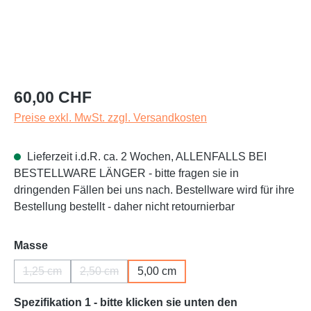
Regulärer Preis:
60,00 CHF
Preise exkl. MwSt. zzgl. Versandkosten
Lieferzeit i.d.R. ca. 2 Wochen, ALLENFALLS BEI
BESTELLWARE LÄNGER - bitte fragen sie in
dringenden Fällen bei uns nach. Bestellware wird für ihre
Bestellung bestellt - daher nicht retournierbar
auswählen
Masse
1,25 cm
2,50 cm
5,00 cm
(Diese Option ist zurzeit nicht verfügbar.)
(Diese Option ist zurzeit nicht verfügbar.)
Spezifikation 1 - bitte klicken sie unten den