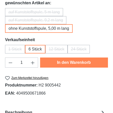
auswählen
gewünschten Artikel an:
auf Kunststoffspule, 5 m lang
(Diese Option ist zurzeit nicht verfügbar.)
auf Kunststoffspule, 9,2 m lang
(Diese Option ist zurzeit nicht verfügbar.)
ohne Kunststoffspule, 5,00 m lang
auswählen
Verkaufseinheit
1 Stück
6 Stück
12 Stück
24 Stück
(Diese Option ist zurzeit nicht verfügbar.)
(Diese Option ist zurzeit nicht verfü
(Diese Option ist zurz
Produkt Anzahl: Gib den gewünschten Wert e
In den Warenkorb
Zum Merkzettel hinzufügen
Produktnummer:
H2 9005442
EAN:
4049500671866
Beschreibung