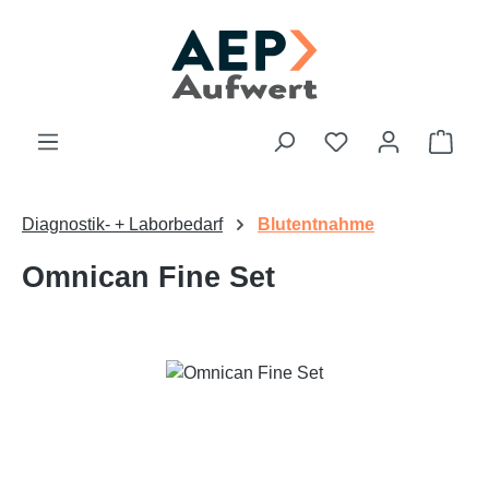
Zum Hauptinhalt springen
Du hast 0 Produk
Ware
Diagnostik- + Laborbedarf
Blutentnahme
Omnican Fine Set
Bildergalerie überspringen