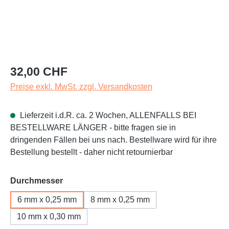
Regulärer Preis:
32,00 CHF
Preise exkl. MwSt. zzgl. Versandkosten
Lieferzeit i.d.R. ca. 2 Wochen, ALLENFALLS BEI
BESTELLWARE LÄNGER - bitte fragen sie in
dringenden Fällen bei uns nach. Bestellware wird für ihre
Bestellung bestellt - daher nicht retournierbar
auswählen
Durchmesser
6 mm x 0,25 mm
8 mm x 0,25 mm
10 mm x 0,30 mm