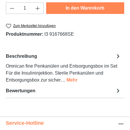
Produkt Anzahl: Gib den gewünschten Wert e
In den Warenkorb
Zum Merkzettel hinzufügen
Produktnummer:
I3 9167668SE
Beschreibung
Omnican fine Penkanülen und Entsorgungsbox im Set
Für die Insulininjektion. Sterile Penkanülen und
Entsorgungsbox zur sicher…
Mehr
Bewertungen
Service-Hotline