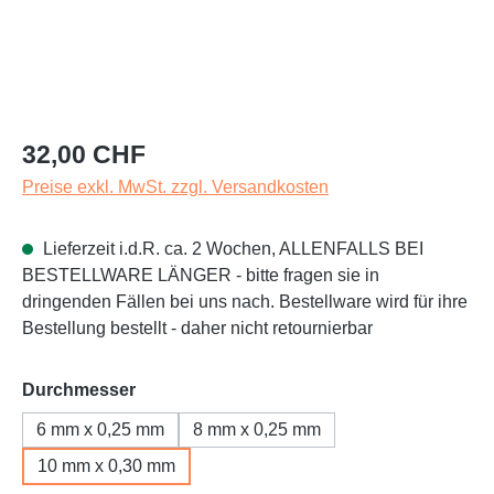
Regulärer Preis:
32,00 CHF
Preise exkl. MwSt. zzgl. Versandkosten
Lieferzeit i.d.R. ca. 2 Wochen, ALLENFALLS BEI
BESTELLWARE LÄNGER - bitte fragen sie in
dringenden Fällen bei uns nach. Bestellware wird für ihre
Bestellung bestellt - daher nicht retournierbar
auswählen
Durchmesser
6 mm x 0,25 mm
8 mm x 0,25 mm
10 mm x 0,30 mm