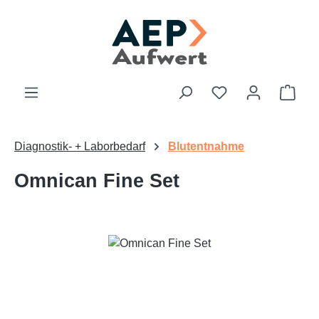
Zum Hauptinhalt springen
Du hast 0 Produk
Ware
Diagnostik- + Laborbedarf
Blutentnahme
Omnican Fine Set
Bildergalerie überspringen