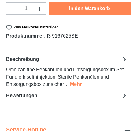
Produkt Anzahl: Gib den gewünschten Wert e
In den Warenkorb
Zum Merkzettel hinzufügen
Produktnummer:
I3 9167625SE
Beschreibung
Omnican fine Penkanülen und Entsorgungsbox im Set
Für die Insulininjektion. Sterile Penkanülen und
Entsorgungsbox zur sicher…
Mehr
Bewertungen
Service-Hotline