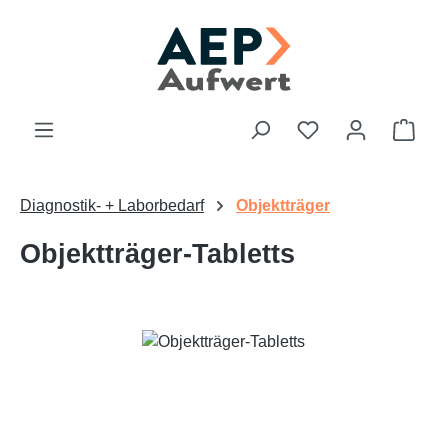
Zum Hauptinhalt springen
Du hast 0 Produk
Ware
Diagnostik- + Laborbedarf
Objektträger
Objektträger-Tabletts
Bildergalerie überspringen