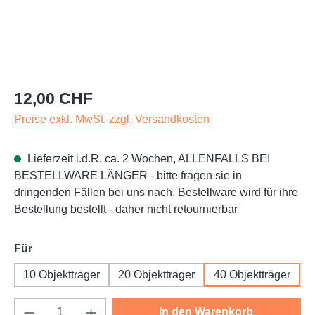
Regulärer Preis:
12,00 CHF
Preise exkl. MwSt. zzgl. Versandkosten
Lieferzeit i.d.R. ca. 2 Wochen, ALLENFALLS BEI
BESTELLWARE LÄNGER - bitte fragen sie in
dringenden Fällen bei uns nach. Bestellware wird für ihre
Bestellung bestellt - daher nicht retournierbar
auswählen
Für
10 Objektträger
20 Objektträger
40 Objektträger
Produkt Anzahl: Gib den gewünschten Wert e
In den Warenkorb