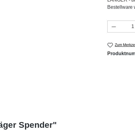
Bestellware w
Produkt 
Zum Merkzet
Produktnu
räger Spender"