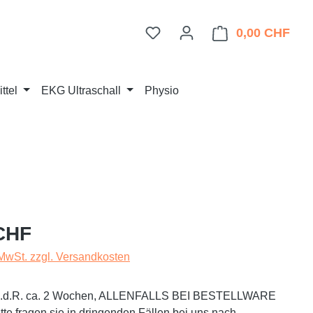
Du hast 0 Produkte auf dem 
0,00 CHF
Ware
ttel
EKG Ultraschall
Physio
eis:
CHF
 MwSt. zzgl. Versandkosten
t i.d.R. ca. 2 Wochen, ALLENFALLS BEI BESTELLWARE
te fragen sie in dringenden Fällen bei uns nach.