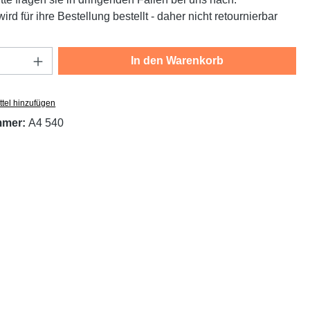
ird für ihre Bestellung bestellt - daher nicht retournierbar
Anzahl: Gib den gewünschten Wert ein oder
In den Warenkorb
tel hinzufügen
mmer:
A4 540