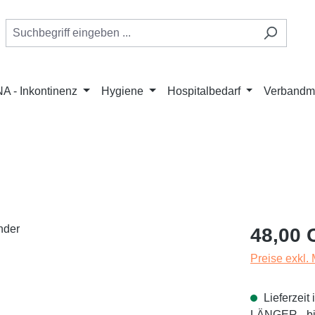
A - Inkontinenz
Hygiene
Hospitalbedarf
Verbandmi
Regulärer Pr
48,00 
Preise exkl.
Lieferzei
LÄNGER - bit