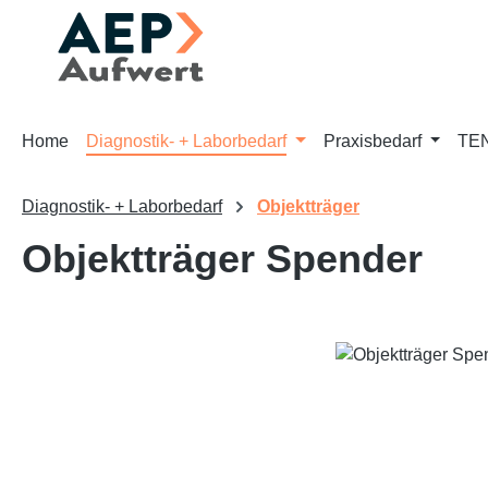
m Hauptinhalt springen
Zur Suche springen
Zur Hauptnavigation springen
Home
Diagnostik- + Laborbedarf
Praxisbedarf
TEN
Diagnostik- + Laborbedarf
Objektträger
Objektträger Spender
Bildergalerie überspringen