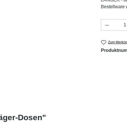
Bestellware w
Produkt 
Zum Merkzet
Produktnu
räger-Dosen"