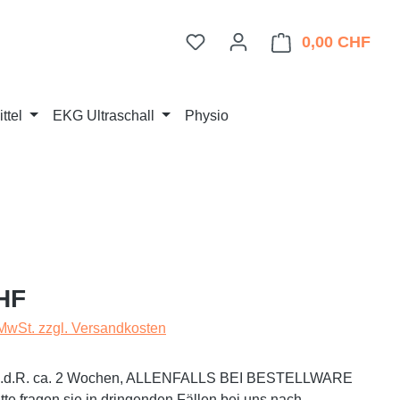
Du hast 0 Produkte auf dem 
0,00 CHF
Ware
ttel
EKG Ultraschall
Physio
eis:
HF
 MwSt. zzgl. Versandkosten
t i.d.R. ca. 2 Wochen, ALLENFALLS BEI BESTELLWARE
te fragen sie in dringenden Fällen bei uns nach.