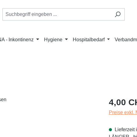
A - Inkontinenz
Hygiene
Hospitalbedarf
Verbandmi
Regulärer Pr
4,00 C
Preise exkl.
Lieferzei
LÄNGER - bit