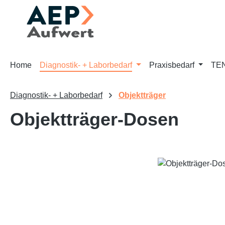
m Hauptinhalt springen
Zur Suche springen
Zur Hauptnavigation springen
Home
Diagnostik- + Laborbedarf
Praxisbedarf
TEN
Diagnostik- + Laborbedarf
Objektträger
Objektträger-Dosen
Bildergalerie überspringen