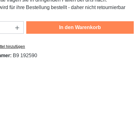
ird für ihre Bestellung bestellt - daher nicht retournierbar
Anzahl: Gib den gewünschten Wert ein oder
In den Warenkorb
tel hinzufügen
mmer:
B9 192590