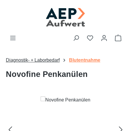
Zum Hauptinhalt springen
Du hast 0 Produk
Ware
Diagnostik- + Laborbedarf
Blutentnahme
Novofine Penkanülen
Bildergalerie überspringen