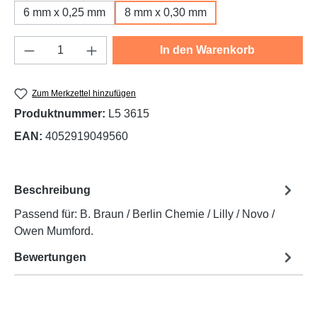
6 mm x 0,25 mm
8 mm x 0,30 mm
Produkt Anzahl: Gib den gewünschten Wert e
In den Warenkorb
Zum Merkzettel hinzufügen
Produktnummer:
L5 3615
EAN:
4052919049560
Beschreibung
Passend für: B. Braun / Berlin Chemie / Lilly / Novo /
Owen Mumford.
Bewertungen