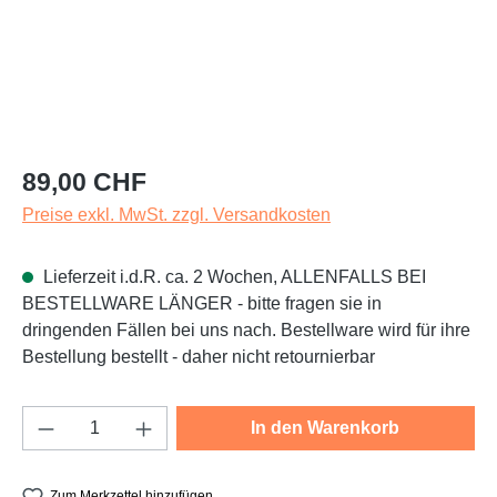
Regulärer Preis:
89,00 CHF
Preise exkl. MwSt. zzgl. Versandkosten
Lieferzeit i.d.R. ca. 2 Wochen, ALLENFALLS BEI
BESTELLWARE LÄNGER - bitte fragen sie in
dringenden Fällen bei uns nach. Bestellware wird für ihre
Bestellung bestellt - daher nicht retournierbar
Produkt Anzahl: Gib den gewünschten Wert e
In den Warenkorb
Zum Merkzettel hinzufügen