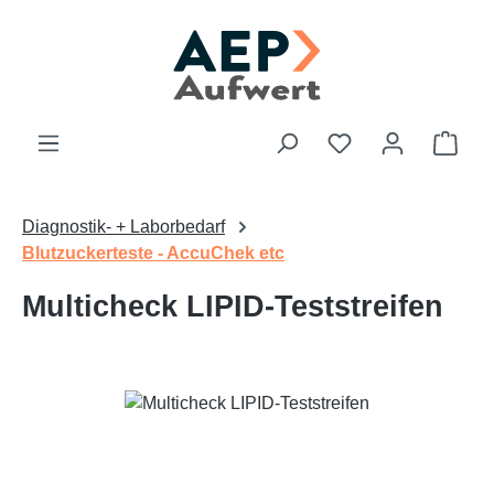
Zum Hauptinhalt springen
Du hast 0 Produk
Ware
Diagnostik- + Laborbedarf
Blutzuckerteste - AccuChek etc
Multicheck LIPID-Teststreifen
Bildergalerie überspringen