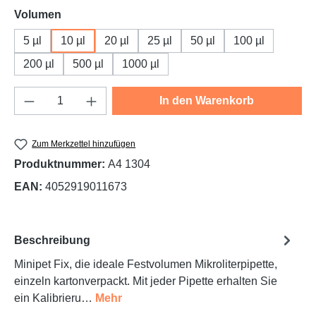
auswählen
Volumen
5 µl
10 µl
20 µl
25 µl
50 µl
100 µl
200 µl
500 µl
1000 µl
Produkt Anzahl: Gib den gewünschten Wert e
In den Warenkorb
Zum Merkzettel hinzufügen
Produktnummer:
A4 1304
EAN:
4052919011673
Beschreibung
Minipet Fix, die ideale Festvolumen Mikroliterpipette,
einzeln kartonverpackt. Mit jeder Pipette erhalten Sie
ein Kalibrieru…
Mehr