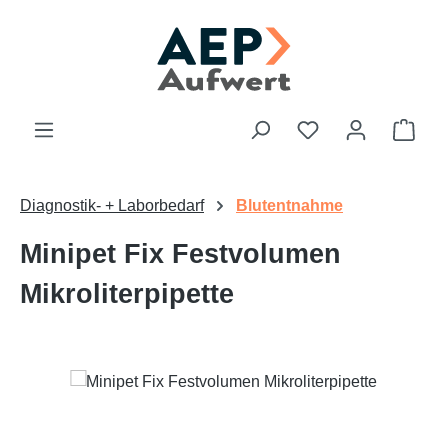
Zum Hauptinhalt springen
Du hast 0 Produk
Ware
Diagnostik- + Laborbedarf
Blutentnahme
Minipet Fix Festvolumen
Mikroliterpipette
Bildergalerie überspringen