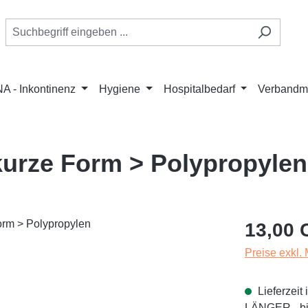
A - Inkontinenz
Hygiene
Hospitalbedarf
Verbandmi
 kurze Form > Polypropylen
Regulärer Pr
13,00 
Preise exkl.
Lieferzei
LÄNGER - bit