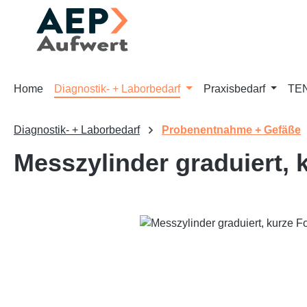
m Hauptinhalt springen
Zur Suche springen
Zur Hauptnavigation springen
Home
Diagnostik- + Laborbedarf
Praxisbedarf
TEN
Diagnostik- + Laborbedarf
Probenentnahme + Gefäße
Messzylinder graduiert,
Bildergalerie überspringen