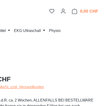
Du hast 0 Produkte auf dem 
0,00 CHF
Ware
ttel
EKG Ultraschall
Physio
eis:
CHF
 MwSt. zzgl. Versandkosten
t i.d.R. ca. 2 Wochen, ALLENFALLS BEI BESTELLWARE
te fragen sie in dringenden Fällen bei uns nach.