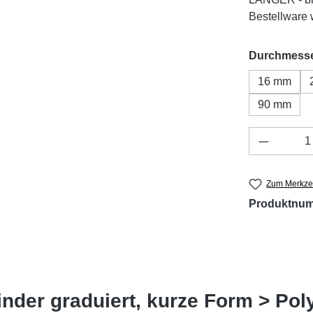
Bestellware w
Durchmess
16 mm
90 mm
Produkt 
Zum Merkzet
Produktnu
nder graduiert, kurze Form > Pol