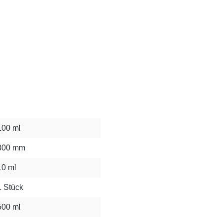
100 ml
300 mm
10 ml
1 Stück
500 ml