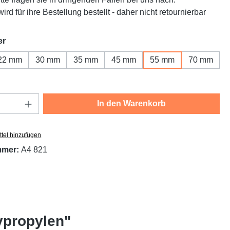
ird für ihre Bestellung bestellt - daher nicht retournierbar
auswählen
er
22 mm
30 mm
35 mm
45 mm
55 mm
70 mm
Anzahl: Gib den gewünschten Wert ein oder
In den Warenkorb
tel hinzufügen
mmer:
A4 821
ypropylen"