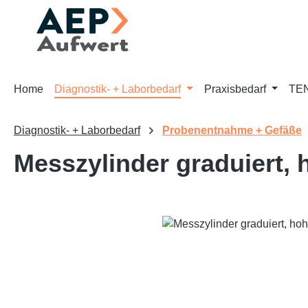
m Hauptinhalt springen
Zur Suche springen
Zur Hauptnavigation springen
Home
Diagnostik- + Laborbedarf
Praxisbedarf
TEN
Diagnostik- + Laborbedarf
Probenentnahme + Gefäße
Messzylinder graduiert,
Bildergalerie überspringen