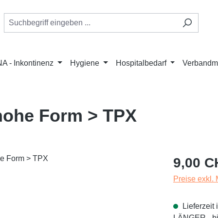
A - Inkontinenz
Hygiene
Hospitalbedarf
Verbandmi
 hohe Form > TPX
Regulärer Pr
9,00 C
Preise exkl.
Lieferzei
LÄNGER - bit