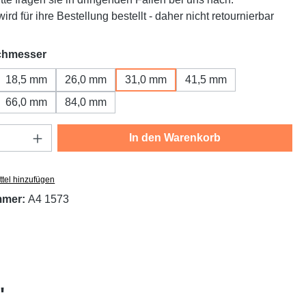
ird für ihre Bestellung bestellt - daher nicht retournierbar
auswählen
chmesser
18,5 mm
26,0 mm
31,0 mm
41,5 mm
66,0 mm
84,0 mm
Anzahl: Gib den gewünschten Wert ein oder
In den Warenkorb
tel hinzufügen
mmer:
A4 1573
"