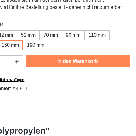
ird für ihre Bestellung bestellt - daher nicht retournierbar
auswählen
er
42 mm
52 mm
70 mm
90 mm
110 mm
160 mm
190 mm
Anzahl: Gib den gewünschten Wert ein oder
In den Warenkorb
tel hinzufügen
mmer:
A4 811
olypropylen"