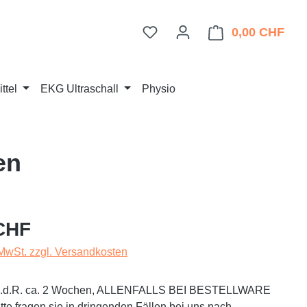
Du hast 0 Produkte auf dem 
0,00 CHF
Ware
ttel
EKG Ultraschall
Physio
en
eis:
CHF
 MwSt. zzgl. Versandkosten
t i.d.R. ca. 2 Wochen, ALLENFALLS BEI BESTELLWARE
te fragen sie in dringenden Fällen bei uns nach.