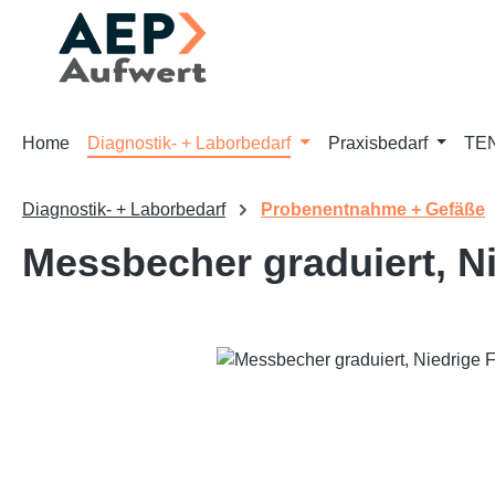
m Hauptinhalt springen
Zur Suche springen
Zur Hauptnavigation springen
Home
Diagnostik- + Laborbedarf
Praxisbedarf
TEN
Diagnostik- + Laborbedarf
Probenentnahme + Gefäße
Messbecher graduiert, N
Bildergalerie überspringen