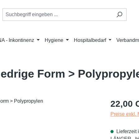
A - Inkontinenz
Hygiene
Hospitalbedarf
Verbandmi
iedrige Form > Polypropyl
Regulärer Pr
22,00 
Preise exkl.
Lieferzei
LÄNGER - bit