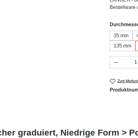
Bestellware w
Durchmess
35 mm
135 mm
Produkt 
Zum Merkzet
Produktnu
er graduiert, Niedrige Form > P