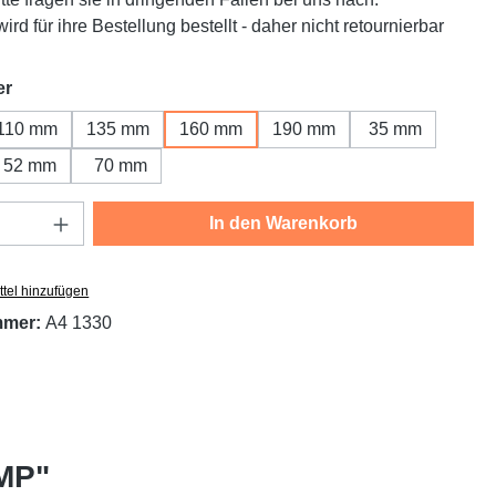
ird für ihre Bestellung bestellt - daher nicht retournierbar
auswählen
er
110 mm
135 mm
160 mm
190 mm
35 mm
52 mm
70 mm
Anzahl: Gib den gewünschten Wert ein oder
In den Warenkorb
tel hinzufügen
mmer:
A4 1330
PMP"