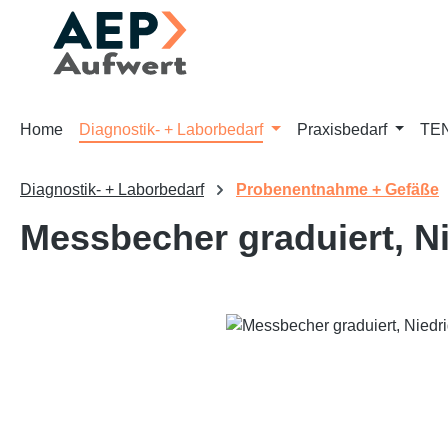
m Hauptinhalt springen
Zur Suche springen
Zur Hauptnavigation springen
Home
Diagnostik- + Laborbedarf
Praxisbedarf
TEN
Diagnostik- + Laborbedarf
Probenentnahme + Gefäße
Messbecher graduiert, N
Bildergalerie überspringen