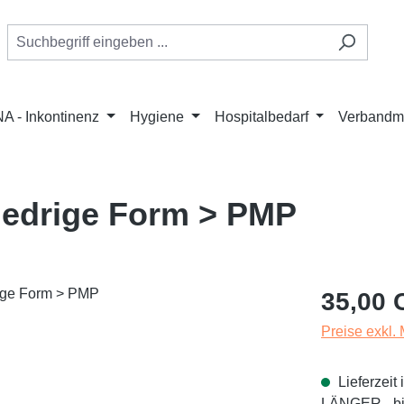
A - Inkontinenz
Hygiene
Hospitalbedarf
Verbandmi
iedrige Form > PMP
Regulärer Pr
35,00 
Preise exkl.
Lieferzei
LÄNGER - bit