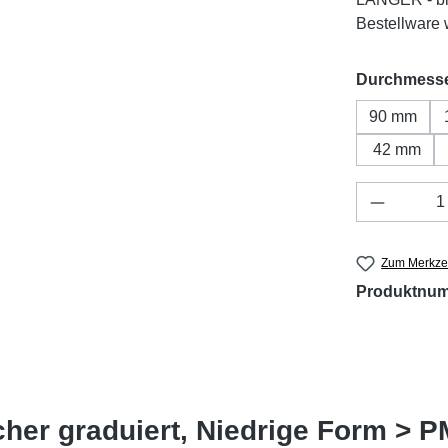
Bestellware w
Durchmess
90 mm
42 mm
Produkt 
Zum Merkzet
Produktnu
her graduiert, Niedrige Form > 