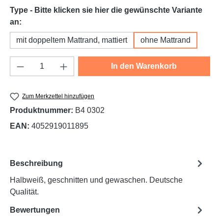
Type - Bitte klicken sie hier die gewünschte Variante
auswählen
an:
mit doppeltem Mattrand, mattiert
ohne Mattrand
Produkt Anzahl: Gib den gewünschten Wert e
In den Warenkorb
Zum Merkzettel hinzufügen
Produktnummer:
B4 0302
EAN:
4052919011895
Beschreibung
Halbweiß, geschnitten und gewaschen. Deutsche
Qualität.
Bewertungen