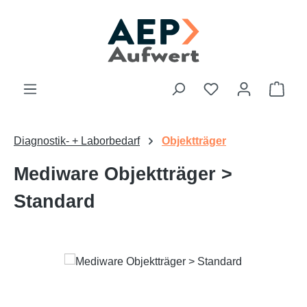
Zum Hauptinhalt springen
Du hast 0 Produk
Ware
Diagnostik- + Laborbedarf
Objektträger
Mediware Objektträger >
Standard
Bildergalerie überspringen