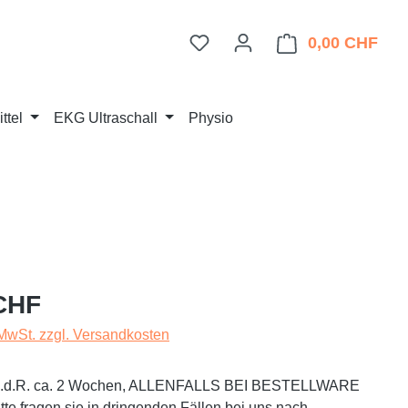
Du hast 0 Produkte auf dem 
0,00 CHF
Ware
ttel
EKG Ultraschall
Physio
eis:
CHF
 MwSt. zzgl. Versandkosten
t i.d.R. ca. 2 Wochen, ALLENFALLS BEI BESTELLWARE
te fragen sie in dringenden Fällen bei uns nach.