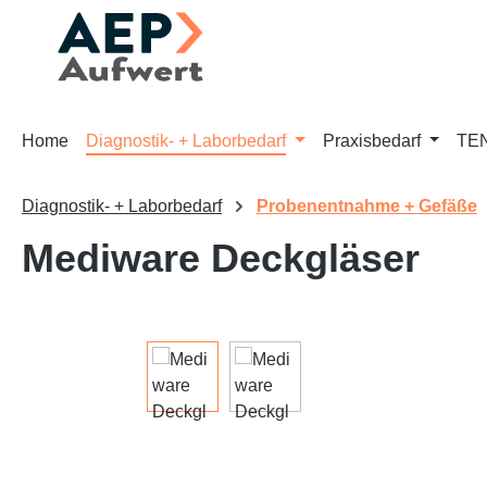
m Hauptinhalt springen
Zur Suche springen
Zur Hauptnavigation springen
Home
Diagnostik- + Laborbedarf
Praxisbedarf
TEN
Diagnostik- + Laborbedarf
Probenentnahme + Gefäße
Mediware Deckgläser
Bildergalerie überspringen