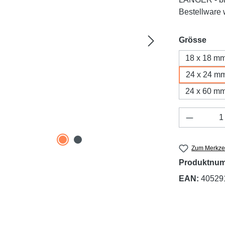
Bestellware w
aus
Grösse
18 x 18 m
24 x 24 m
24 x 60 m
Produkt 
Zum Merkzet
Produktnu
EAN:
40529