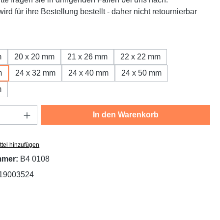
ird für ihre Bestellung bestellt - daher nicht retournierbar
wählen
m
20 x 20 mm
21 x 26 mm
22 x 22 mm
m
24 x 32 mm
24 x 40 mm
24 x 50 mm
m
Anzahl: Gib den gewünschten Wert ein oder
In den Warenkorb
tel hinzufügen
mmer:
B4 0108
19003524