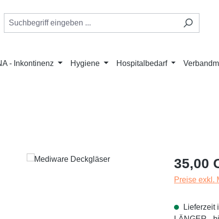
A - Inkontinenz
Hygiene
Hospitalbedarf
Verbandmi
Regulärer Pr
35,00 
Preise exkl.
Lieferzei
LÄNGER - bit