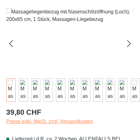
Bildergalerie überspringen
Regulärer Preis:
39,80 CHF
Preise exkl. MwSt. zzgl. Versandkosten
Lieferzeit i.d.R. ca. 2 Wochen, ALLENFALLS BEI