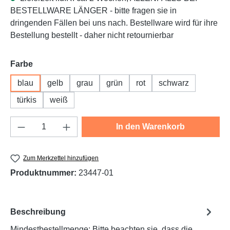
BESTELLWARE LÄNGER - bitte fragen sie in
dringenden Fällen bei uns nach. Bestellware wird für ihre
Bestellung bestellt - daher nicht retournierbar
auswählen
Farbe
blau
gelb
grau
grün
rot
schwarz
türkis
weiß
Produkt Anzahl: Gib den gewünschten Wert e
In den Warenkorb
Zum Merkzettel hinzufügen
Produktnummer:
23447-01
Beschreibung
Mindestbestellmenge: Bitte beachten sie, dass die