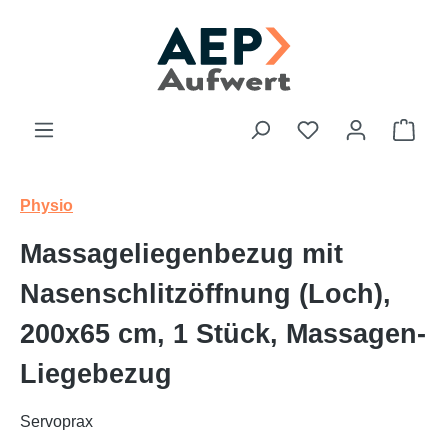
Zum Hauptinhalt springen
Du hast 0 Produk
Ware
Physio
Massageliegenbezug mit
Nasenschlitzöffnung (Loch),
200x65 cm, 1 Stück, Massagen-
Liegebezug
Servoprax