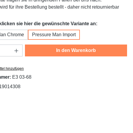
ird für ihre Bestellung bestellt - daher nicht retournierbar
auswählen
 klicken sie hier die gewünschte Variante an:
Man Chrome
Pressure Man Import
Anzahl: Gib den gewünschten Wert ein oder
In den Warenkorb
tel hinzufügen
mmer:
E3 03-68
19014308