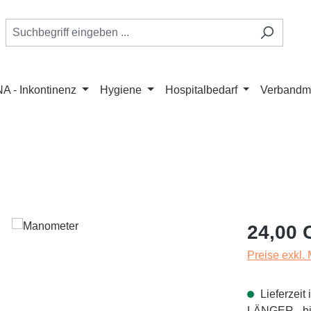
A - Inkontinenz
Hygiene
Hospitalbedarf
Verbandmi
Regulärer Pr
24,00 
Preise exkl.
Lieferzei
LÄNGER - bit