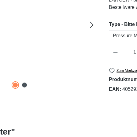
Bestellware w
Type - Bitte
Pressure 
Produkt 
Zum Merkzet
Produktnu
EAN:
40529
ter"