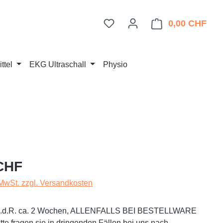
Du hast 0 Produkte auf dem 
0,00 CHF
Ware
ttel
EKG Ultraschall
Physio
eis:
CHF
 MwSt. zzgl. Versandkosten
t i.d.R. ca. 2 Wochen, ALLENFALLS BEI BESTELLWARE
te fragen sie in dringenden Fällen bei uns nach.