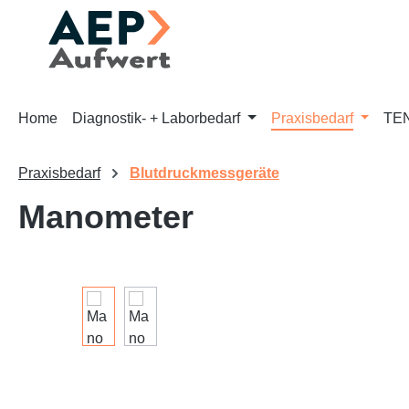
m Hauptinhalt springen
Zur Suche springen
Zur Hauptnavigation springen
Home
Diagnostik- + Laborbedarf
Praxisbedarf
TEN
Praxisbedarf
Blutdruckmessgeräte
Manometer
Bildergalerie überspringen