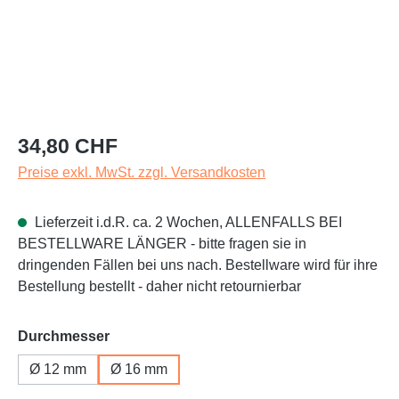
Regulärer Preis:
34,80 CHF
Preise exkl. MwSt. zzgl. Versandkosten
Lieferzeit i.d.R. ca. 2 Wochen, ALLENFALLS BEI
BESTELLWARE LÄNGER - bitte fragen sie in
dringenden Fällen bei uns nach. Bestellware wird für ihre
Bestellung bestellt - daher nicht retournierbar
auswählen
Durchmesser
Ø 12 mm
Ø 16 mm