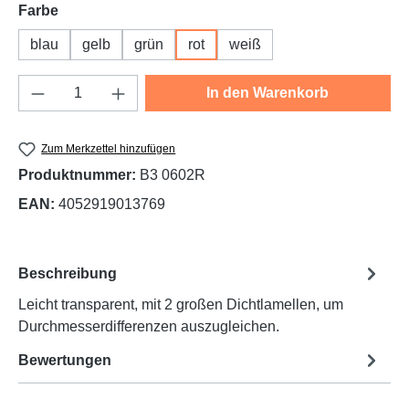
auswählen
Farbe
blau
gelb
grün
rot
weiß
Produkt Anzahl: Gib den gewünschten Wert e
In den Warenkorb
Zum Merkzettel hinzufügen
Produktnummer:
B3 0602R
EAN:
4052919013769
Beschreibung
Leicht transparent, mit 2 großen Dichtlamellen, um
Durchmesserdifferenzen auszugleichen.
Bewertungen