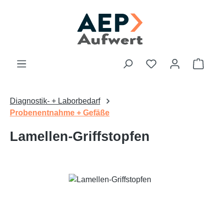
Zum Hauptinhalt springen
Du hast 0 Produk
Ware
Diagnostik- + Laborbedarf
Probenentnahme + Gefäße
Lamellen-Griffstopfen
Bildergalerie überspringen