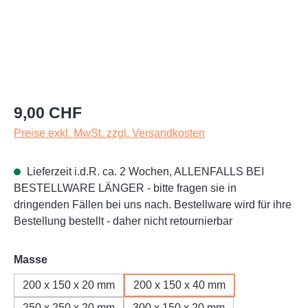
Regulärer Preis:
9,00 CHF
Preise exkl. MwSt. zzgl. Versandkosten
Lieferzeit i.d.R. ca. 2 Wochen, ALLENFALLS BEI
BESTELLWARE LÄNGER - bitte fragen sie in
dringenden Fällen bei uns nach. Bestellware wird für ihre
Bestellung bestellt - daher nicht retournierbar
auswählen
Masse
200 x 150 x 20 mm
200 x 150 x 40 mm
250 x 250 x 20 mm
300 x 150 x 20 mm