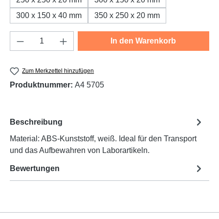
300 x 150 x 40 mm
350 x 250 x 20 mm
Produkt Anzahl: Gib den gewünschten Wert e
In den Warenkorb
Zum Merkzettel hinzufügen
Produktnummer:
A4 5705
Beschreibung
Material: ABS-Kunststoff, weiß. Ideal für den Transport
und das Aufbewahren von Laborartikeln.
Bewertungen