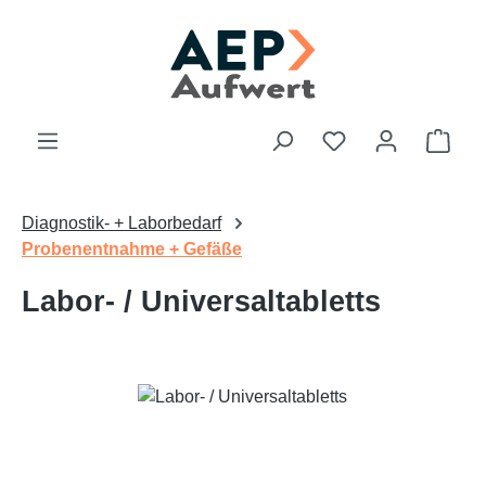
Zum Hauptinhalt springen
Du hast 0 Produk
Ware
Diagnostik- + Laborbedarf
Probenentnahme + Gefäße
Labor- / Universaltabletts
Bildergalerie überspringen