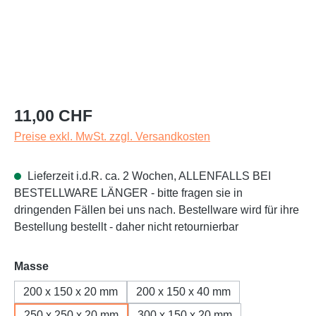
Regulärer Preis:
11,00 CHF
Preise exkl. MwSt. zzgl. Versandkosten
Lieferzeit i.d.R. ca. 2 Wochen, ALLENFALLS BEI
BESTELLWARE LÄNGER - bitte fragen sie in
dringenden Fällen bei uns nach. Bestellware wird für ihre
Bestellung bestellt - daher nicht retournierbar
auswählen
Masse
200 x 150 x 20 mm
200 x 150 x 40 mm
250 x 250 x 20 mm
300 x 150 x 20 mm