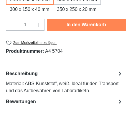
300 x 150 x 40 mm
350 x 250 x 20 mm
Produkt Anzahl: Gib den gewünschten Wert e
In den Warenkorb
Zum Merkzettel hinzufügen
Produktnummer:
A4 5704
Beschreibung
Material: ABS-Kunststoff, weiß. Ideal für den Transport
und das Aufbewahren von Laborartikeln.
Bewertungen