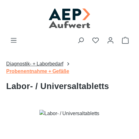
Zum Hauptinhalt springen
Du hast 0 Produk
Ware
Diagnostik- + Laborbedarf
Probenentnahme + Gefäße
Labor- / Universaltabletts
Bildergalerie überspringen