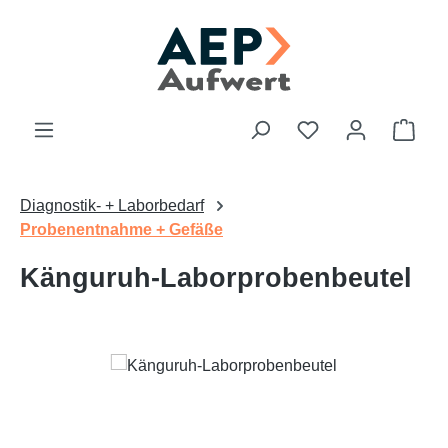
Zum Hauptinhalt springen
Du hast 0 Produk
Ware
Diagnostik- + Laborbedarf
Probenentnahme + Gefäße
Känguruh-Laborprobenbeutel
Bildergalerie überspringen