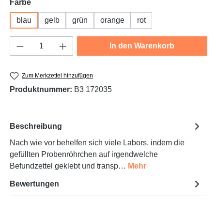
auswählen
Farbe
blau
gelb
grün
orange
rot
Produkt Anzahl: Gib den gewünschten Wert e
In den Warenkorb
Zum Merkzettel hinzufügen
Produktnummer:
B3 172035
Beschreibung
Nach wie vor behelfen sich viele Labors, indem die
gefüllten Probenröhrchen auf irgendwelche
Befundzettel geklebt und transp…
Mehr
Bewertungen