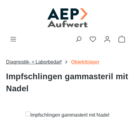
Zum Hauptinhalt springen
Du hast 0 Produk
Ware
Diagnostik- + Laborbedarf
Objektträger
Impfschlingen gammasteril mit
Nadel
Bildergalerie überspringen