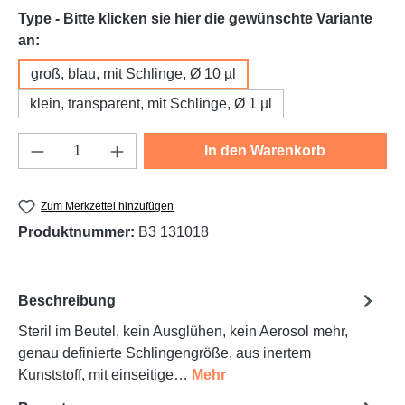
Type - Bitte klicken sie hier die gewünschte Variante
auswählen
an:
groß, blau, mit Schlinge, Ø 10 µl
klein, transparent, mit Schlinge, Ø 1 µl
Produkt Anzahl: Gib den gewünschten Wert e
In den Warenkorb
Zum Merkzettel hinzufügen
Produktnummer:
B3 131018
Beschreibung
Steril im Beutel, kein Ausglühen, kein Aerosol mehr,
genau definierte Schlingengröße, aus inertem
Kunststoff, mit einseitige…
Mehr