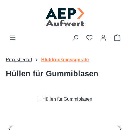
Zum Hauptinhalt springen
Du hast 0 Produk
Ware
Praxisbedarf
Blutdruckmessgeräte
Hüllen für Gummiblasen
Bildergalerie überspringen