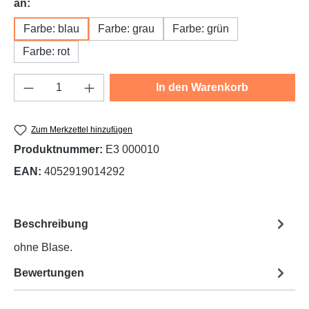
auswählen
an:
Farbe: blau
Farbe: grau
Farbe: grün
Farbe: rot
Produkt Anzahl: Gib den gewünschten Wert e
In den Warenkorb
Zum Merkzettel hinzufügen
Produktnummer:
E3 000010
EAN:
4052919014292
Beschreibung
ohne Blase.
Bewertungen