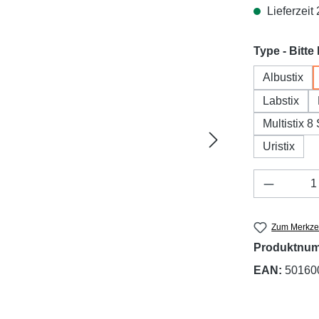
Lieferzeit
Type - Bitte
Albustix
Labstix
Multistix 8
Uristix
Produkt 
Zum Merkzet
Produktnu
EAN:
50160