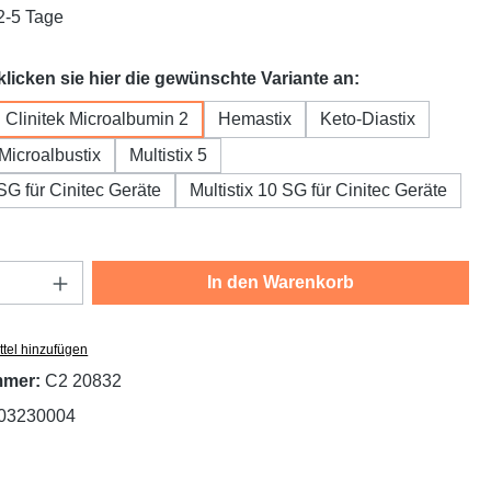
 2-5 Tage
auswählen
 klicken sie hier die gewünschte Variante an:
Clinitek Microalbumin 2
Hemastix
Keto-Diastix
Microalbustix
Multistix 5
 SG für Cinitec Geräte
Multistix 10 SG für Cinitec Geräte
Anzahl: Gib den gewünschten Wert ein oder
In den Warenkorb
tel hinzufügen
mmer:
C2 20832
03230004