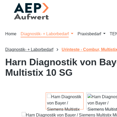
m Hauptinhalt springen
Zur Suche springen
Zur Hauptnavigation springen
Home
Diagnostik- + Laborbedarf
Praxisbedarf
TEN
Diagnostik- + Laborbedarf
Urinteste - Combur, Multistix
Harn Diagnostik von Baye
Multistix 10 SG
Bildergalerie überspringen