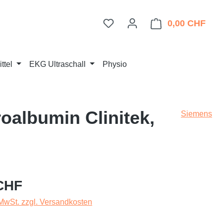
Du hast 0 Produkte auf dem 
0,00 CHF
Ware
ttel
EKG Ultraschall
Physio
oalbumin Clinitek,
Siemens
eis:
CHF
 MwSt. zzgl. Versandkosten