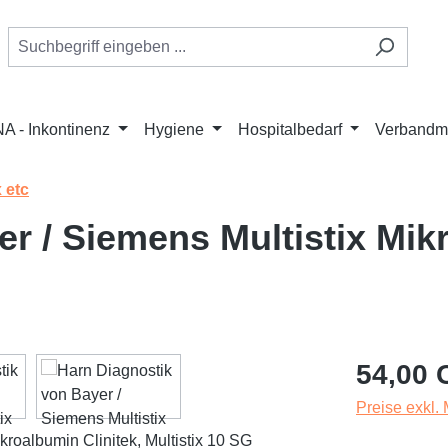
A - Inkontinenz
Hygiene
Hospitalbedarf
Verbandmi
 etc
r / Siemens Multistix Mikr
Regulärer Pr
54,00 
Preise exkl.