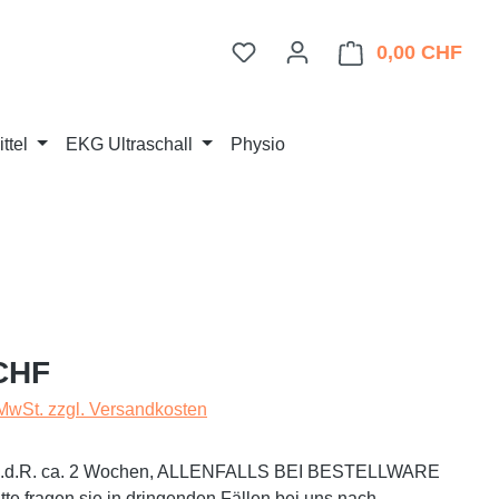
Du hast 0 Produkte auf dem 
0,00 CHF
Ware
ttel
EKG Ultraschall
Physio
eis:
CHF
 MwSt. zzgl. Versandkosten
t i.d.R. ca. 2 Wochen, ALLENFALLS BEI BESTELLWARE
te fragen sie in dringenden Fällen bei uns nach.