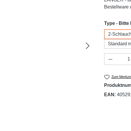
Bestellware w
Type - Bitte
2-Schlauch
Standard m
Produkt 
Zum Merkzet
Produktnu
EAN:
40529