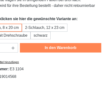
ird für ihre Bestellung bestellt - daher nicht retournierbar
auswählen
 klicken sie hier die gewünschte Variante an:
, 8 x 20 cm
2-Schlauch, 12 x 23 cm
it Drehschraube
schwarz
Anzahl: Gib den gewünschten Wert ein oder
In den Warenkorb
tel hinzufügen
mmer:
E3 1104
19014568