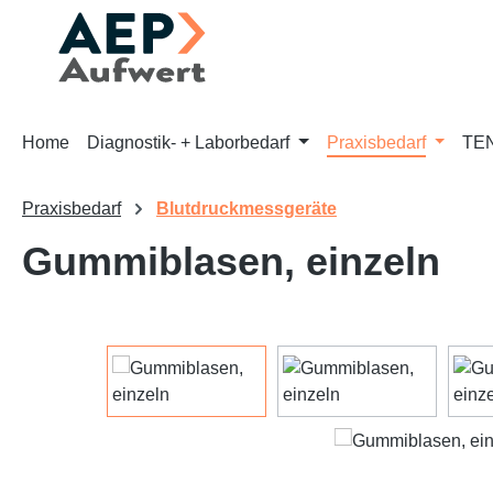
m Hauptinhalt springen
Zur Suche springen
Zur Hauptnavigation springen
Home
Diagnostik- + Laborbedarf
Praxisbedarf
TEN
Praxisbedarf
Blutdruckmessgeräte
Gummiblasen, einzeln
Bildergalerie überspringen