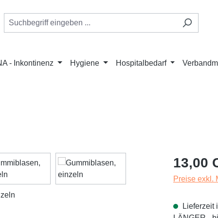
A - Inkontinenz
Hygiene
Hospitalbedarf
Verbandmi
Regulärer Pr
13,00 
Preise exkl.
Lieferzei
LÄNGER - bit