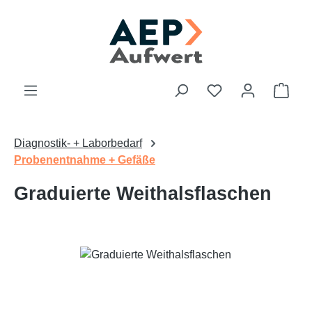
Zum Hauptinhalt springen
Du hast 0 Produk
Ware
Diagnostik- + Laborbedarf
Probenentnahme + Gefäße
Graduierte Weithalsflaschen
Bildergalerie überspringen