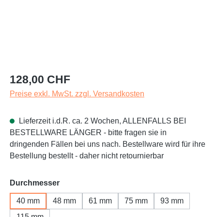
Regulärer Preis:
128,00 CHF
Preise exkl. MwSt. zzgl. Versandkosten
Lieferzeit i.d.R. ca. 2 Wochen, ALLENFALLS BEI
BESTELLWARE LÄNGER - bitte fragen sie in
dringenden Fällen bei uns nach. Bestellware wird für ihre
Bestellung bestellt - daher nicht retournierbar
auswählen
Durchmesser
40 mm
48 mm
61 mm
75 mm
93 mm
115 mm