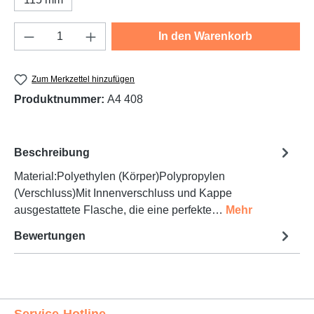
Produkt Anzahl: Gib den gewünschten Wert e
In den Warenkorb
Zum Merkzettel hinzufügen
Produktnummer:
A4 408
Beschreibung
Material:Polyethylen (Körper)Polypropylen
(Verschluss)Mit Innenverschluss und Kappe
ausgestattete Flasche, die eine perfekte…
Mehr
Bewertungen