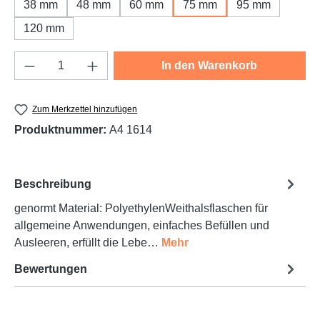
38 mm
48 mm
60 mm
75 mm
95 mm
120 mm
Produkt Anzahl: Gib den gewünschten Wert e
In den Warenkorb
Zum Merkzettel hinzufügen
Produktnummer:
A4 1614
Beschreibung
genormt Material: PolyethylenWeithalsflaschen für
allgemeine Anwendungen, einfaches Befüllen und
Ausleeren, erfüllt die Lebe…
Mehr
Bewertungen