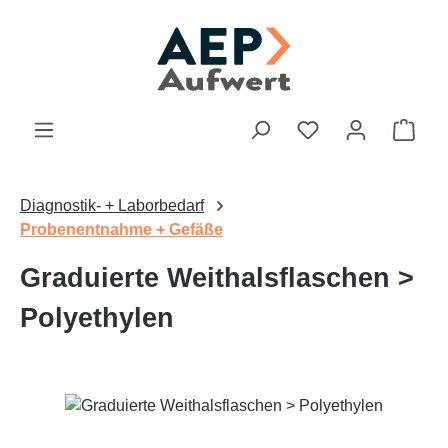
Zum Hauptinhalt springen
Du hast 0 Produk
Ware
Diagnostik- + Laborbedarf
Probenentnahme + Gefäße
Graduierte Weithalsflaschen >
Polyethylen
Bildergalerie überspringen