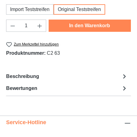
Import Teststreifen
Original Teststreifen
Produkt Anzahl: Gib den gewünschten Wert e
In den Warenkorb
Zum Merkzettel hinzufügen
Produktnummer:
C2 63
Beschreibung
Bewertungen
Service-Hotline