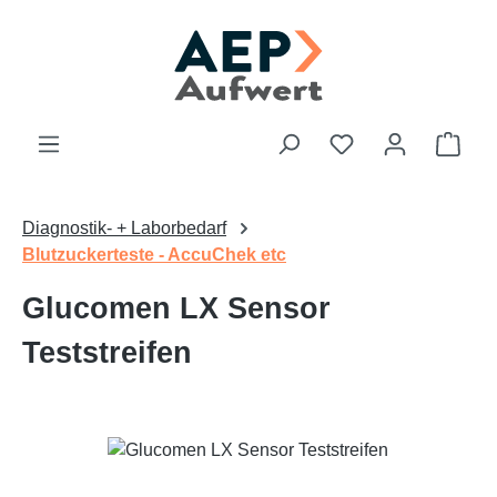
Zum Hauptinhalt springen
Du hast 0 Produk
Ware
Diagnostik- + Laborbedarf
Blutzuckerteste - AccuChek etc
Glucomen LX Sensor
Teststreifen
Bildergalerie überspringen