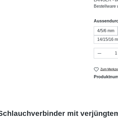
Bestellware w
Aussendur
4/5/6 mm
14/15/16 
Produkt 
Zum Merkzet
Produktnu
Schlauchverbinder mit verjüngte