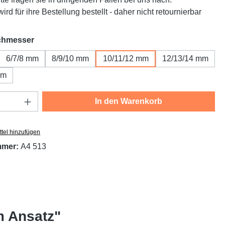
ird für ihre Bestellung bestellt - daher nicht retournierbar
auswählen
chmesser
6/7/8 mm
8/9/10 mm
10/11/12 mm
12/13/14 mm
mm
Anzahl: Gib den gewünschten Wert ein oder
In den Warenkorb
tel hinzufügen
mmer:
A4 513
m Ansatz"