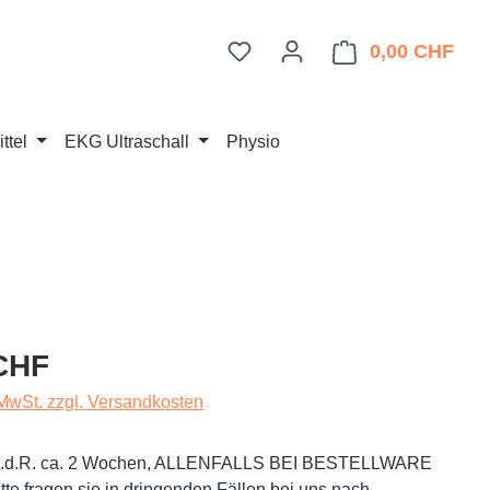
Du hast 0 Produkte auf dem 
0,00 CHF
Ware
ttel
EKG Ultraschall
Physio
eis:
CHF
 MwSt. zzgl. Versandkosten
t i.d.R. ca. 2 Wochen, ALLENFALLS BEI BESTELLWARE
te fragen sie in dringenden Fällen bei uns nach.