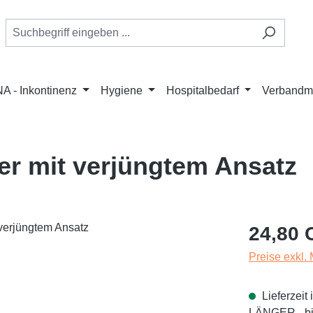
A - Inkontinenz
Hygiene
Hospitalbedarf
Verbandmi
r mit verjüngtem Ansatz
Regulärer Pr
24,80 
Preise exkl.
Lieferzei
LÄNGER - bit