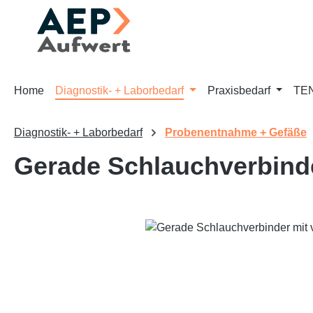
m Hauptinhalt springen
Zur Suche springen
Zur Hauptnavigation springen
Home
Diagnostik- + Laborbedarf
Praxisbedarf
TEN
Diagnostik- + Laborbedarf
Probenentnahme + Gefäße
Gerade Schlauchverbinde
Bildergalerie überspringen