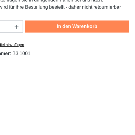
ird für ihre Bestellung bestellt - daher nicht retournierbar
Anzahl: Gib den gewünschten Wert ein oder
In den Warenkorb
tel hinzufügen
mmer:
B3 1001