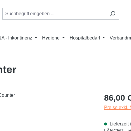
A - Inkontinenz
Hygiene
Hospitalbedarf
Verbandmi
nter
Regulärer Pr
86,00 
Preise exkl.
Lieferzei
LÄNGER - bit