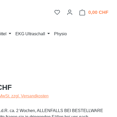
Du hast 0 Produkte auf dem 
0,00 CHF
Ware
ttel
EKG Ultraschall
Physio
eis:
CHF
 MwSt. zzgl. Versandkosten
t i.d.R. ca. 2 Wochen, ALLENFALLS BEI BESTELLWARE
te fragen sie in dringenden Fällen bei uns nach.