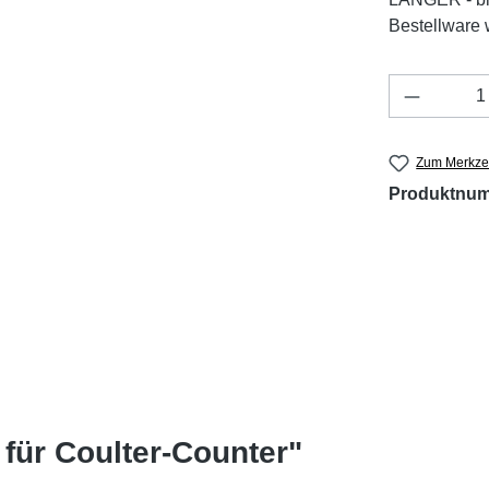
Bestellware w
Produkt 
Zum Merkzet
Produktnu
für Coulter-Counter"