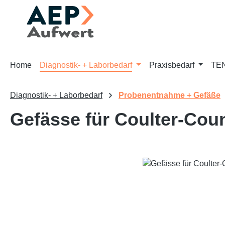
m Hauptinhalt springen
Zur Suche springen
Zur Hauptnavigation springen
Home
Diagnostik- + Laborbedarf
Praxisbedarf
TEN
Diagnostik- + Laborbedarf
Probenentnahme + Gefäße
Gefässe für Coulter-Cou
Bildergalerie überspringen