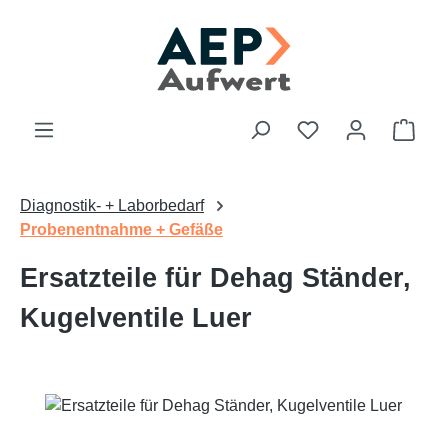
Zum Hauptinhalt springen
Du hast 0 Produk
Ware
Diagnostik- + Laborbedarf
Probenentnahme + Gefäße
Ersatzteile für Dehag Ständer,
Kugelventile Luer
Bildergalerie überspringen