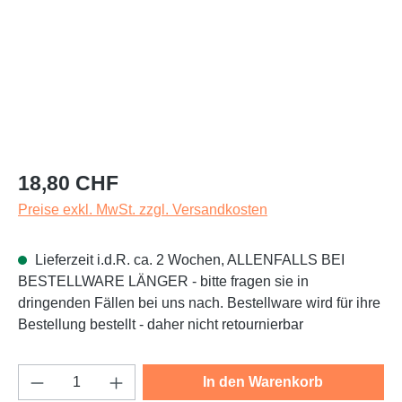
Regulärer Preis:
18,80 CHF
Preise exkl. MwSt. zzgl. Versandkosten
Lieferzeit i.d.R. ca. 2 Wochen, ALLENFALLS BEI
BESTELLWARE LÄNGER - bitte fragen sie in
dringenden Fällen bei uns nach. Bestellware wird für ihre
Bestellung bestellt - daher nicht retournierbar
Produkt Anzahl: Gib den gewünschten Wert e
In den Warenkorb